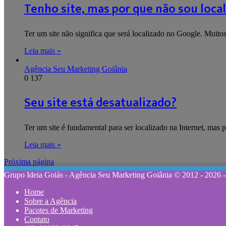
Tenho site, mas por que não sou loca
Ter um site não significa que será localizado no Google. Muit
Leia mais »
Agência Seu Marketing Goiânia
0
137
Seu site está desatualizado?
Ter um site é fundamental para ser localizado na Internet, ma
Leia mais »
Próxima página
Grupo Ideia Goiás - Agência Seu Marketing Goiânia © 2012 - 2026 -
Home
Sobre a Agência
Pacotes de Marketing
Contato