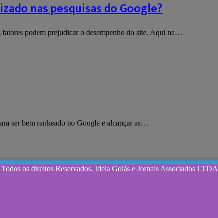
lizado nas pesquisas do Google?
os fatores podem prejudicar o desempenho do site. Aqui na…
s para ser bem rankeado no Google e alcançar as…
 Todos os direitos Reservados. Ideia Goiás e Jornais Associados LT