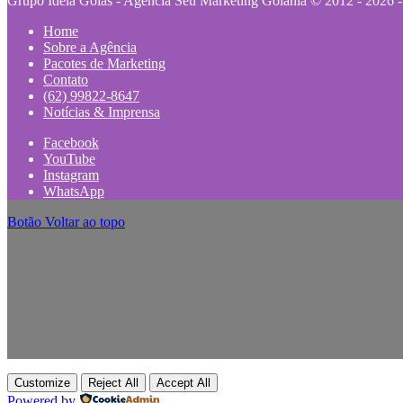
Grupo Ideia Goiás - Agência Seu Marketing Goiânia © 2012 - 2026 -
Home
Sobre a Agência
Pacotes de Marketing
Contato
(62) 99822-8647
Notícias & Imprensa
Facebook
YouTube
Instagram
WhatsApp
Botão Voltar ao topo
Customize
Reject All
Accept All
Powered by